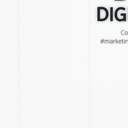
DIG
Co
#marketi