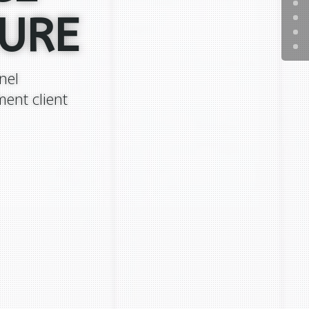
TURE
nel
nt client