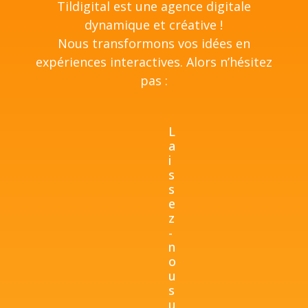
Tildigital est une agence digitale
dynamique et créative !
Nous transformons vos idées en
expériences interactives. Alors n’hésitez
pas :
L
a
i
s
s
e
z
-
n
o
u
s
u