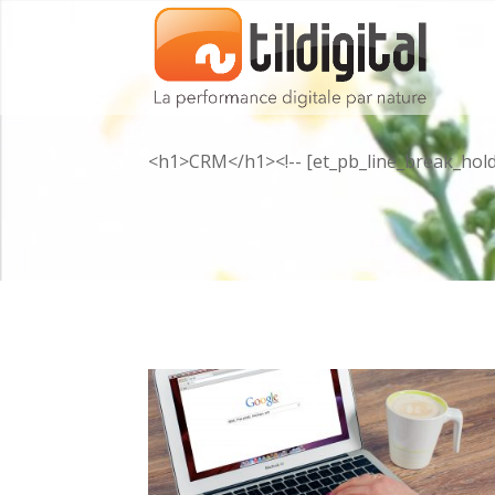
Lecteur
vidéo
<h1>CRM</h1><!-- [et_pb_line_break_holde