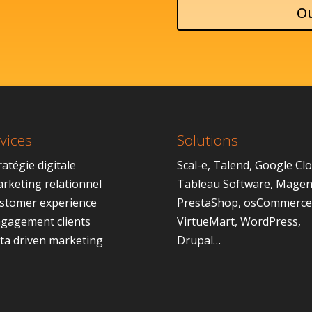
Ou
vices
Solutions
atégie digitale
Scal-e
,
Talend
,
Google Cl
rketing relationnel
Tableau Software
,
Magen
stomer experience
PrestaShop
,
osCommerce
gagement clients
VirtueMart
,
WordPress
,
ta driven marketing
Drupal
…