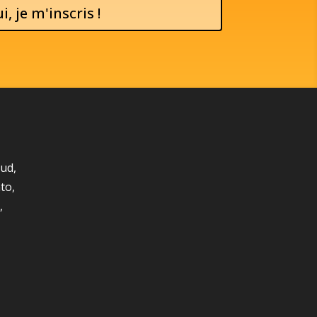
i, je m'inscris !
oud
,
to
,
,