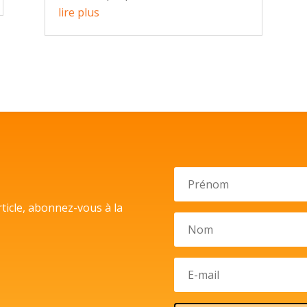
lire plus
l
ticle, abonnez-vous à la