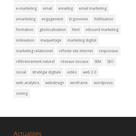
e-marketing
email
emailing
email marketing
emarketing
engagement
Ergonomie
fidélisation
formation
géolocalisation
html
inbound marketing
indexation
maquettage
marketing digital
marketing relationnel
refonte site internet
responsive
référencement naturel
réseaux sociaux
SEM
SEO
social
stratégie digitale
vidéo
web 2.0
web analytics
webdesign
wireframe
wordpress
zoning
Actualités